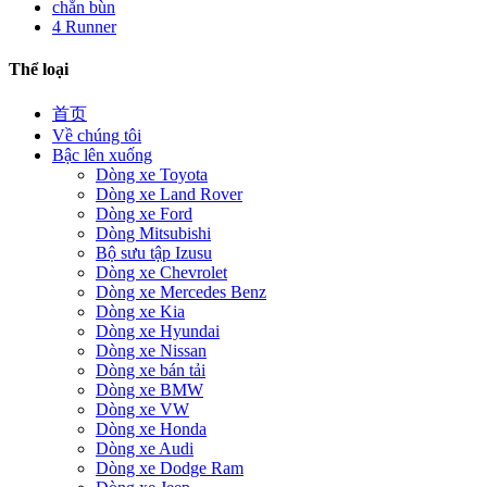
chắn bùn
4 Runner
Thể loại
首页
Về chúng tôi
Bậc lên xuống
Dòng xe Toyota
Dòng xe Land Rover
Dòng xe Ford
Dòng Mitsubishi
Bộ sưu tập Izusu
Dòng xe Chevrolet
Dòng xe Mercedes Benz
Dòng xe Kia
Dòng xe Hyundai
Dòng xe Nissan
Dòng xe bán tải
Dòng xe BMW
Dòng xe VW
Dòng xe Honda
Dòng xe Audi
Dòng xe Dodge Ram