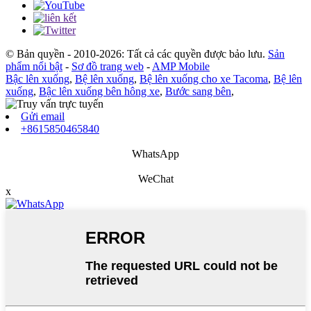
© Bản quyền - 2010-2026: Tất cả các quyền được bảo lưu.
Sản
phẩm nổi bật
-
Sơ đồ trang web
-
AMP Mobile
Bậc lên xuống
,
Bệ lên xuống
,
Bệ lên xuống cho xe Tacoma
,
Bệ lên
xuống
,
Bậc lên xuống bên hông xe
,
Bước sang bên
,
Gửi email
+8615850465840
WhatsApp
WeChat
x