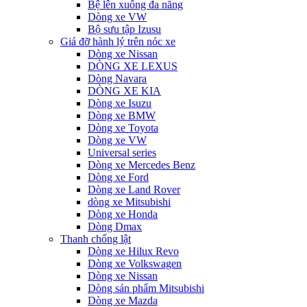
Bệ lên xuống đa năng
Dòng xe VW
Bộ sưu tập Izusu
Giá đỡ hành lý trên nóc xe
Dòng xe Nissan
DÒNG XE LEXUS
Dòng Navara
DÒNG XE KIA
Dòng xe Isuzu
Dòng xe BMW
Dòng xe Toyota
Dòng xe VW
Universal series
Dòng xe Mercedes Benz
Dòng xe Ford
Dòng xe Land Rover
dòng xe Mitsubishi
Dòng xe Honda
Dòng Dmax
Thanh chống lật
Dòng xe Hilux Revo
Dòng xe Volkswagen
Dòng xe Nissan
Dòng sản phẩm Mitsubishi
Dòng xe Mazda