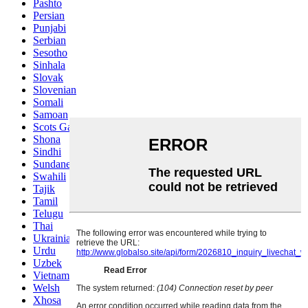
Pashto
Persian
Punjabi
Serbian
Sesotho
Sinhala
Slovak
Slovenian
Somali
Samoan
Scots Gaelic
Shona
Sindhi
Sundanese
Swahili
Tajik
Tamil
Telugu
Thai
Ukrainian
Urdu
Uzbek
Vietnamese
Welsh
Xhosa