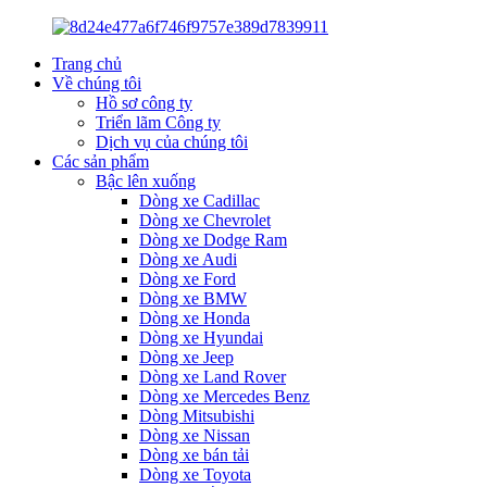
Trang chủ
Về chúng tôi
Hồ sơ công ty
Triển lãm Công ty
Dịch vụ của chúng tôi
Các sản phẩm
Bậc lên xuống
Dòng xe Cadillac
Dòng xe Chevrolet
Dòng xe Dodge Ram
Dòng xe Audi
Dòng xe Ford
Dòng xe BMW
Dòng xe Honda
Dòng xe Hyundai
Dòng xe Jeep
Dòng xe Land Rover
Dòng xe Mercedes Benz
Dòng Mitsubishi
Dòng xe Nissan
Dòng xe bán tải
Dòng xe Toyota