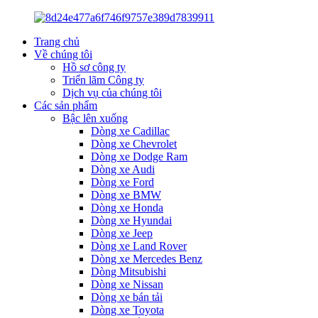
Trang chủ
Về chúng tôi
Hồ sơ công ty
Triển lãm Công ty
Dịch vụ của chúng tôi
Các sản phẩm
Bậc lên xuống
Dòng xe Cadillac
Dòng xe Chevrolet
Dòng xe Dodge Ram
Dòng xe Audi
Dòng xe Ford
Dòng xe BMW
Dòng xe Honda
Dòng xe Hyundai
Dòng xe Jeep
Dòng xe Land Rover
Dòng xe Mercedes Benz
Dòng Mitsubishi
Dòng xe Nissan
Dòng xe bán tải
Dòng xe Toyota