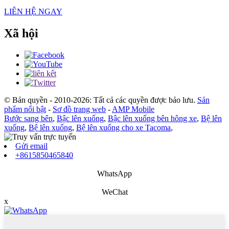
LIÊN HỆ NGAY
Xã hội
© Bản quyền - 2010-2026: Tất cả các quyền được bảo lưu.
Sản
phẩm nổi bật
-
Sơ đồ trang web
-
AMP Mobile
Bước sang bên
,
Bậc lên xuống
,
Bậc lên xuống bên hông xe
,
Bệ lên
xuống
,
Bệ lên xuống
,
Bệ lên xuống cho xe Tacoma
,
Gửi email
+8615850465840
WhatsApp
WeChat
x