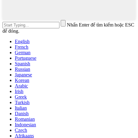
Nhấn Enter để tìm kiếm hoặc ESC
để đóng.
English
French
German
Portuguese
Spanish
Russian
Japanese
Korean
Arabic
Irish
Greek
Turkish
Italian
Danish
Romanian
Indonesian
Czech
Afrikaans