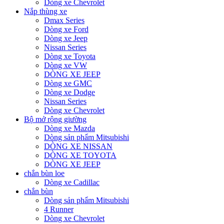
Dòng xe Chevrolet
Nắp thùng xe
Dmax Series
Dòng xe Ford
Dòng xe Jeep
Nissan Series
Dòng xe Toyota
Dòng xe VW
DÒNG XE JEEP
Dòng xe GMC
Dòng xe Dodge
Nissan Series
Dòng xe Chevrolet
Bộ mở rộng giường
Dòng xe Mazda
Dòng sản phẩm Mitsubishi
DÒNG XE NISSAN
DÒNG XE TOYOTA
DÒNG XE JEEP
chắn bùn loe
Dòng xe Cadillac
chắn bùn
Dòng sản phẩm Mitsubishi
4 Runner
Dòng xe Chevrolet