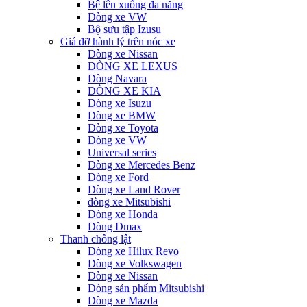
Bệ lên xuống đa năng
Dòng xe VW
Bộ sưu tập Izusu
Giá đỡ hành lý trên nóc xe
Dòng xe Nissan
DÒNG XE LEXUS
Dòng Navara
DÒNG XE KIA
Dòng xe Isuzu
Dòng xe BMW
Dòng xe Toyota
Dòng xe VW
Universal series
Dòng xe Mercedes Benz
Dòng xe Ford
Dòng xe Land Rover
dòng xe Mitsubishi
Dòng xe Honda
Dòng Dmax
Thanh chống lật
Dòng xe Hilux Revo
Dòng xe Volkswagen
Dòng xe Nissan
Dòng sản phẩm Mitsubishi
Dòng xe Mazda