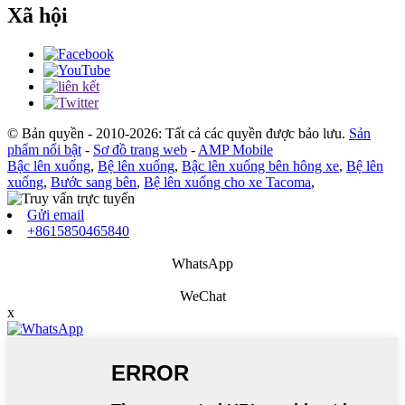
Xã hội
© Bản quyền - 2010-2026: Tất cả các quyền được bảo lưu.
Sản
phẩm nổi bật
-
Sơ đồ trang web
-
AMP Mobile
Bậc lên xuống
,
Bệ lên xuống
,
Bậc lên xuống bên hông xe
,
Bệ lên
xuống
,
Bước sang bên
,
Bệ lên xuống cho xe Tacoma
,
Gửi email
+8615850465840
WhatsApp
WeChat
x