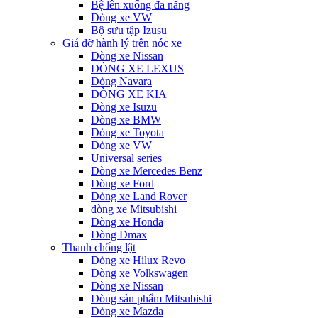
Bệ lên xuống đa năng
Dòng xe VW
Bộ sưu tập Izusu
Giá đỡ hành lý trên nóc xe
Dòng xe Nissan
DÒNG XE LEXUS
Dòng Navara
DÒNG XE KIA
Dòng xe Isuzu
Dòng xe BMW
Dòng xe Toyota
Dòng xe VW
Universal series
Dòng xe Mercedes Benz
Dòng xe Ford
Dòng xe Land Rover
dòng xe Mitsubishi
Dòng xe Honda
Dòng Dmax
Thanh chống lật
Dòng xe Hilux Revo
Dòng xe Volkswagen
Dòng xe Nissan
Dòng sản phẩm Mitsubishi
Dòng xe Mazda