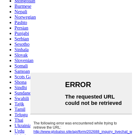
Mongolian
Burmese
Nepali
Norwegian
Pashto
Persian
Punjabi
Serbian
Sesotho
Sinhala
Slovak
Slovenian
Somali
Samoan
Scots Gaelic
Shona
Sindhi
Sundanese
Swahili
Tajik
Tamil
Telugu
Thai
Ukrainian
Urdu