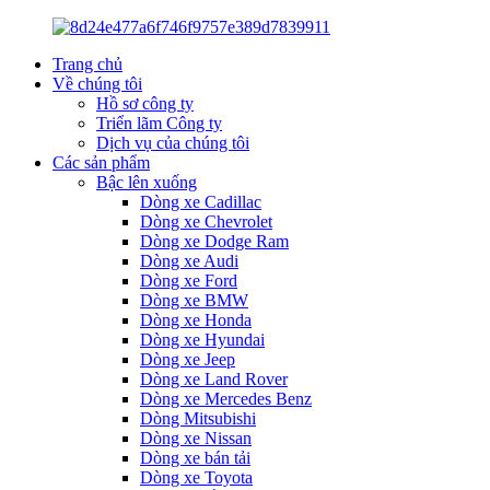
Trang chủ
Về chúng tôi
Hồ sơ công ty
Triển lãm Công ty
Dịch vụ của chúng tôi
Các sản phẩm
Bậc lên xuống
Dòng xe Cadillac
Dòng xe Chevrolet
Dòng xe Dodge Ram
Dòng xe Audi
Dòng xe Ford
Dòng xe BMW
Dòng xe Honda
Dòng xe Hyundai
Dòng xe Jeep
Dòng xe Land Rover
Dòng xe Mercedes Benz
Dòng Mitsubishi
Dòng xe Nissan
Dòng xe bán tải
Dòng xe Toyota