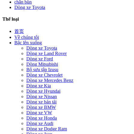
chắn bùn
Dòng xe Toyota
Thể loại
首页
Về chúng tôi
Bậc lên xuống
Dòng xe Toyota
Dòng xe Land Rover
Dòng xe Ford
Dòng Mitsubishi
Bộ sưu tập Izusu
Dòng xe Chevrolet
Dòng xe Mercedes Benz
Dòng xe Kia
Dòng xe Hyundai
Dòng xe Nissan
Dòng xe bán tải
Dòng xe BMW
Dòng xe VW
Dòng xe Honda
Dòng xe Audi
Dòng xe Dodge Ram