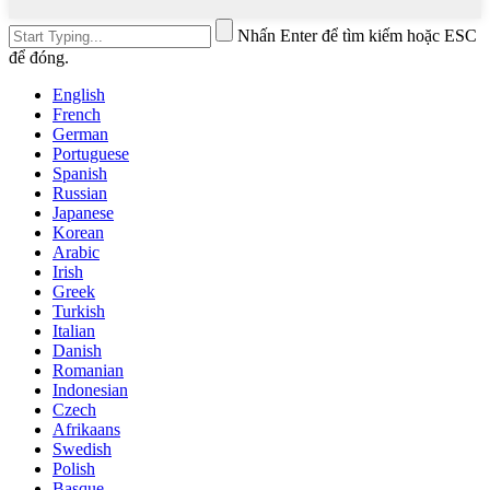
Nhấn Enter để tìm kiếm hoặc ESC
để đóng.
English
French
German
Portuguese
Spanish
Russian
Japanese
Korean
Arabic
Irish
Greek
Turkish
Italian
Danish
Romanian
Indonesian
Czech
Afrikaans
Swedish
Polish
Basque