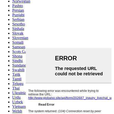
Norwegian
Pashto
Persian
Punjabi
Serbian
Sesotho
Sinhala
Slovak
Slovenian
Somali
Samoan
Scots Gaelic
Shona
Sindhi
Sundanese
Swahili
Tajik
Tamil
Telugu
Thai
Ukrainian
Urdu
Uzbek
Vietnamese
Welsh