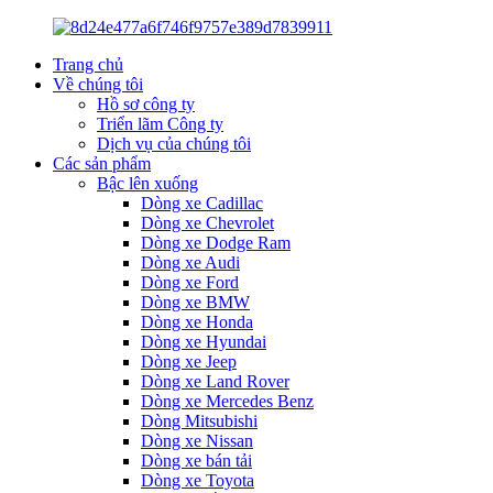
Trang chủ
Về chúng tôi
Hồ sơ công ty
Triển lãm Công ty
Dịch vụ của chúng tôi
Các sản phẩm
Bậc lên xuống
Dòng xe Cadillac
Dòng xe Chevrolet
Dòng xe Dodge Ram
Dòng xe Audi
Dòng xe Ford
Dòng xe BMW
Dòng xe Honda
Dòng xe Hyundai
Dòng xe Jeep
Dòng xe Land Rover
Dòng xe Mercedes Benz
Dòng Mitsubishi
Dòng xe Nissan
Dòng xe bán tải
Dòng xe Toyota