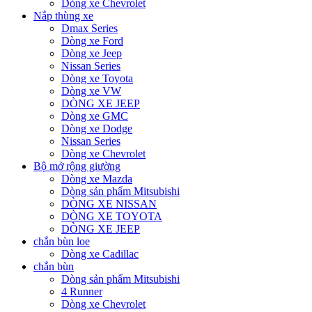
Dòng xe Chevrolet
Nắp thùng xe
Dmax Series
Dòng xe Ford
Dòng xe Jeep
Nissan Series
Dòng xe Toyota
Dòng xe VW
DÒNG XE JEEP
Dòng xe GMC
Dòng xe Dodge
Nissan Series
Dòng xe Chevrolet
Bộ mở rộng giường
Dòng xe Mazda
Dòng sản phẩm Mitsubishi
DÒNG XE NISSAN
DÒNG XE TOYOTA
DÒNG XE JEEP
chắn bùn loe
Dòng xe Cadillac
chắn bùn
Dòng sản phẩm Mitsubishi
4 Runner
Dòng xe Chevrolet