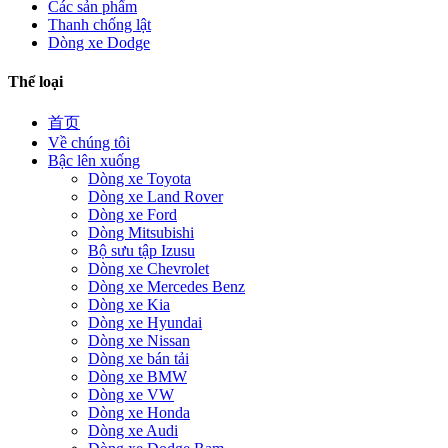
Các sản phẩm
Thanh chống lật
Dòng xe Dodge
Thể loại
首页
Về chúng tôi
Bậc lên xuống
Dòng xe Toyota
Dòng xe Land Rover
Dòng xe Ford
Dòng Mitsubishi
Bộ sưu tập Izusu
Dòng xe Chevrolet
Dòng xe Mercedes Benz
Dòng xe Kia
Dòng xe Hyundai
Dòng xe Nissan
Dòng xe bán tải
Dòng xe BMW
Dòng xe VW
Dòng xe Honda
Dòng xe Audi