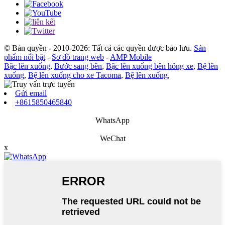
© Bản quyền - 2010-2026: Tất cả các quyền được bảo lưu.
Sản
phẩm nổi bật
-
Sơ đồ trang web
-
AMP Mobile
Bậc lên xuống
,
Bước sang bên
,
Bậc lên xuống bên hông xe
,
Bệ lên
xuống
,
Bệ lên xuống cho xe Tacoma
,
Bệ lên xuống
,
Gửi email
+8615850465840
WhatsApp
WeChat
x