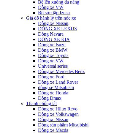
Bệ lên xuống đa năng
Dòng xe VW
Bộ sưu tập Izusu
Giá đỡ hành lý trên nóc xe
Dòng xe Nissan
DÒNG XE LEXUS
Dòng Navara
DÒNG XE KIA
Dòng xe Isuzu
Dòng xe BMW
Dòng xe Toyota
Dòng xe VW
Universal series
Dòng xe Mercedes Benz
Dòng xe Ford
Dòng xe Land Rover
dòng xe Mitsubishi
Dòng xe Honda
Dòng Dmax
Thanh chống lật
Dòng xe Hilux Revo
Dòng xe Volkswagen
Dòng xe Nissan
Dòng sản phẩm Mitsubishi
Dòng xe Mazda