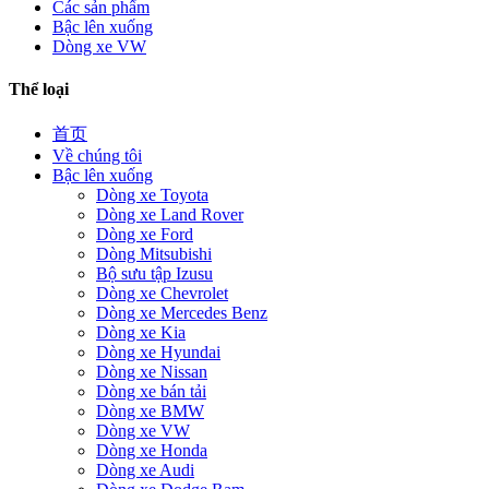
Các sản phẩm
Bậc lên xuống
Dòng xe VW
Thể loại
首页
Về chúng tôi
Bậc lên xuống
Dòng xe Toyota
Dòng xe Land Rover
Dòng xe Ford
Dòng Mitsubishi
Bộ sưu tập Izusu
Dòng xe Chevrolet
Dòng xe Mercedes Benz
Dòng xe Kia
Dòng xe Hyundai
Dòng xe Nissan
Dòng xe bán tải
Dòng xe BMW
Dòng xe VW
Dòng xe Honda
Dòng xe Audi