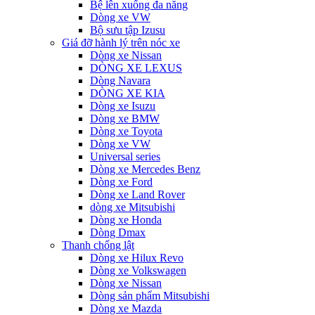
Bệ lên xuống đa năng
Dòng xe VW
Bộ sưu tập Izusu
Giá đỡ hành lý trên nóc xe
Dòng xe Nissan
DÒNG XE LEXUS
Dòng Navara
DÒNG XE KIA
Dòng xe Isuzu
Dòng xe BMW
Dòng xe Toyota
Dòng xe VW
Universal series
Dòng xe Mercedes Benz
Dòng xe Ford
Dòng xe Land Rover
dòng xe Mitsubishi
Dòng xe Honda
Dòng Dmax
Thanh chống lật
Dòng xe Hilux Revo
Dòng xe Volkswagen
Dòng xe Nissan
Dòng sản phẩm Mitsubishi
Dòng xe Mazda