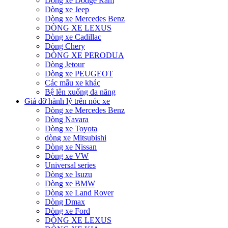
Dòng xe Dodge Ram
Dòng xe Jeep
Dòng xe Mercedes Benz
DÒNG XE LEXUS
Dòng xe Cadillac
Dòng Chery
DÒNG XE PERODUA
Dòng Jetour
Dòng xe PEUGEOT
Các mẫu xe khác
Bệ lên xuống đa năng
Giá đỡ hành lý trên nóc xe
Dòng xe Mercedes Benz
Dòng Navara
Dòng xe Toyota
dòng xe Mitsubishi
Dòng xe Nissan
Dòng xe VW
Universal series
Dòng xe Isuzu
Dòng xe BMW
Dòng xe Land Rover
Dòng Dmax
Dòng xe Ford
DÒNG XE LEXUS