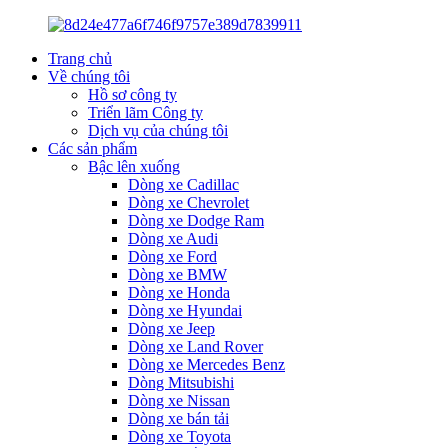
Trang chủ
Về chúng tôi
Hồ sơ công ty
Triển lãm Công ty
Dịch vụ của chúng tôi
Các sản phẩm
Bậc lên xuống
Dòng xe Cadillac
Dòng xe Chevrolet
Dòng xe Dodge Ram
Dòng xe Audi
Dòng xe Ford
Dòng xe BMW
Dòng xe Honda
Dòng xe Hyundai
Dòng xe Jeep
Dòng xe Land Rover
Dòng xe Mercedes Benz
Dòng Mitsubishi
Dòng xe Nissan
Dòng xe bán tải
Dòng xe Toyota