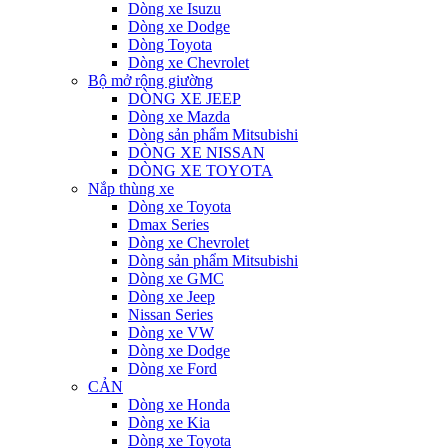
Dòng xe Isuzu
Dòng xe Dodge
Dòng Toyota
Dòng xe Chevrolet
Bộ mở rộng giường
DÒNG XE JEEP
Dòng xe Mazda
Dòng sản phẩm Mitsubishi
DÒNG XE NISSAN
DÒNG XE TOYOTA
Nắp thùng xe
Dòng xe Toyota
Dmax Series
Dòng xe Chevrolet
Dòng sản phẩm Mitsubishi
Dòng xe GMC
Dòng xe Jeep
Nissan Series
Dòng xe VW
Dòng xe Dodge
Dòng xe Ford
CẢN
Dòng xe Honda
Dòng xe Kia
Dòng xe Toyota