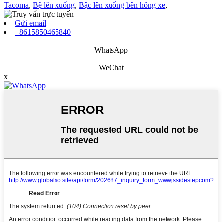
Tacoma
,
Bệ lên xuống
,
Bậc lên xuống bên hông xe
,
Gửi email
+8615850465840
WhatsApp
WeChat
x