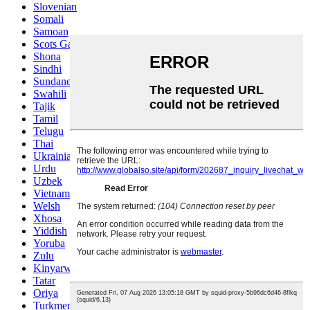
Slovenian
Somali
Samoan
Scots Gaelic
Shona
Sindhi
Sundanese
Swahili
Tajik
Tamil
Telugu
Thai
Ukrainian
Urdu
Uzbek
Vietnamese
Welsh
Xhosa
Yiddish
Yoruba
Zulu
Kinyarwanda
Tatar
Oriya
Turkmen