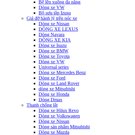
Bệ lên xuống đa năng
Dòng xe VW
Bộ sưu tập Izusu
Giá đỡ hành lý trên nóc xe
Dòng xe Nissan
DÒNG XE LEXUS
Dòng Navara
DÒNG XE KIA
Dòng xe Isuzu
Dòng xe BMW
Dòng xe Toyota
Dòng xe VW
Universal series
Dòng xe Mercedes Benz
Dòng xe Ford
Dòng xe Land Rover
dòng xe Mitsubishi
Dòng xe Honda
Dòng Dmax
Thanh chống lật
Dòng xe Hilux Revo
Dòng xe Volkswagen
Dòng xe Nissan
Dòng sản phẩm Mitsubishi
Dòng xe Mazda