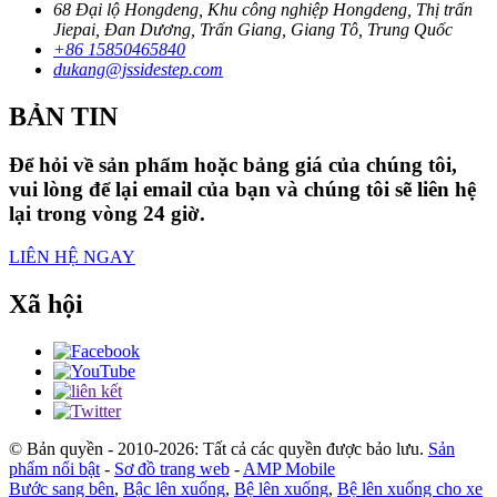
68 Đại lộ Hongdeng, Khu công nghiệp Hongdeng, Thị trấn
Jiepai, Đan Dương, Trấn Giang, Giang Tô, Trung Quốc
+86 15850465840
dukang@jssidestep.com
BẢN TIN
Để hỏi về sản phẩm hoặc bảng giá của chúng tôi,
vui lòng để lại email của bạn và chúng tôi sẽ liên hệ
lại trong vòng 24 giờ.
LIÊN HỆ NGAY
Xã hội
© Bản quyền - 2010-2026: Tất cả các quyền được bảo lưu.
Sản
phẩm nổi bật
-
Sơ đồ trang web
-
AMP Mobile
Bước sang bên
,
Bậc lên xuống
,
Bệ lên xuống
,
Bệ lên xuống cho xe