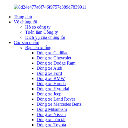
Trang chủ
Về chúng tôi
Hồ sơ công ty
Triển lãm Công ty
Dịch vụ của chúng tôi
Các sản phẩm
Bậc lên xuống
Dòng xe Cadillac
Dòng xe Chevrolet
Dòng xe Dodge Ram
Dòng xe Audi
Dòng xe Ford
Dòng xe BMW
Dòng xe Honda
Dòng xe Hyundai
Dòng xe Jeep
Dòng xe Land Rover
Dòng xe Mercedes Benz
Dòng Mitsubishi
Dòng xe Nissan
Dòng xe bán tải
Dòng xe Toyota