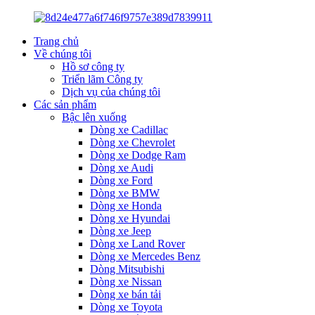
Trang chủ
Về chúng tôi
Hồ sơ công ty
Triển lãm Công ty
Dịch vụ của chúng tôi
Các sản phẩm
Bậc lên xuống
Dòng xe Cadillac
Dòng xe Chevrolet
Dòng xe Dodge Ram
Dòng xe Audi
Dòng xe Ford
Dòng xe BMW
Dòng xe Honda
Dòng xe Hyundai
Dòng xe Jeep
Dòng xe Land Rover
Dòng xe Mercedes Benz
Dòng Mitsubishi
Dòng xe Nissan
Dòng xe bán tải
Dòng xe Toyota