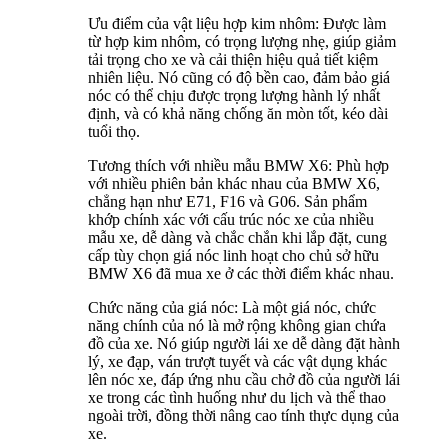
Ưu điểm của vật liệu hợp kim nhôm: Được làm
từ hợp kim nhôm, có trọng lượng nhẹ, giúp giảm
tải trọng cho xe và cải thiện hiệu quả tiết kiệm
nhiên liệu. Nó cũng có độ bền cao, đảm bảo giá
nóc có thể chịu được trọng lượng hành lý nhất
định, và có khả năng chống ăn mòn tốt, kéo dài
tuổi thọ.
Tương thích với nhiều mẫu BMW X6: Phù hợp
với nhiều phiên bản khác nhau của BMW X6,
chẳng hạn như E71, F16 và G06. Sản phẩm
khớp chính xác với cấu trúc nóc xe của nhiều
mẫu xe, dễ dàng và chắc chắn khi lắp đặt, cung
cấp tùy chọn giá nóc linh hoạt cho chủ sở hữu
BMW X6 đã mua xe ở các thời điểm khác nhau.
Chức năng của giá nóc: Là một giá nóc, chức
năng chính của nó là mở rộng không gian chứa
đồ của xe. Nó giúp người lái xe dễ dàng đặt hành
lý, xe đạp, ván trượt tuyết và các vật dụng khác
lên nóc xe, đáp ứng nhu cầu chở đồ của người lái
xe trong các tình huống như du lịch và thể thao
ngoài trời, đồng thời nâng cao tính thực dụng của
xe.