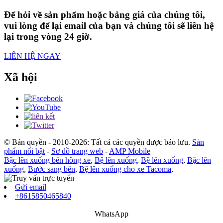
Để hỏi về sản phẩm hoặc bảng giá của chúng tôi,
vui lòng để lại email của bạn và chúng tôi sẽ liên hệ
lại trong vòng 24 giờ.
LIÊN HỆ NGAY
Xã hội
© Bản quyền - 2010-2026: Tất cả các quyền được bảo lưu.
Sản
phẩm nổi bật
-
Sơ đồ trang web
-
AMP Mobile
Bậc lên xuống bên hông xe
,
Bệ lên xuống
,
Bệ lên xuống
,
Bậc lên
xuống
,
Bước sang bên
,
Bệ lên xuống cho xe Tacoma
,
Gửi email
+8615850465840
WhatsApp