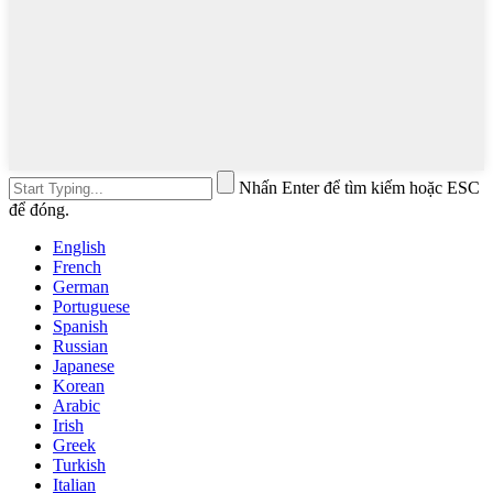
Nhấn Enter để tìm kiếm hoặc ESC
để đóng.
English
French
German
Portuguese
Spanish
Russian
Japanese
Korean
Arabic
Irish
Greek
Turkish
Italian