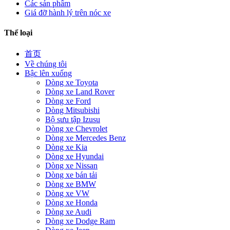
Các sản phẩm
Giá đỡ hành lý trên nóc xe
Thể loại
首页
Về chúng tôi
Bậc lên xuống
Dòng xe Toyota
Dòng xe Land Rover
Dòng xe Ford
Dòng Mitsubishi
Bộ sưu tập Izusu
Dòng xe Chevrolet
Dòng xe Mercedes Benz
Dòng xe Kia
Dòng xe Hyundai
Dòng xe Nissan
Dòng xe bán tải
Dòng xe BMW
Dòng xe VW
Dòng xe Honda
Dòng xe Audi
Dòng xe Dodge Ram