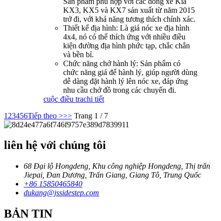
Sản phẩm phù hợp với các dòng xe Kia
KX3, KX5 và KX7 sản xuất từ ​​năm 2015
trở đi, với khả năng tương thích chính xác.
Thiết kế địa hình: Là giá nóc xe địa hình
4x4, nó có thể thích ứng với nhiều điều
kiện đường địa hình phức tạp, chắc chắn
và bền bỉ.
Chức năng chở hành lý: Sản phẩm có
chức năng giá để hành lý, giúp người dùng
dễ dàng đặt hành lý lên nóc xe, đáp ứng
nhu cầu chở đồ trong các chuyến đi.
cuộc điều tra
chi tiết
1
2
3
4
5
6
Tiếp theo >
>>
Trang 1 / 7
liên hệ với chúng tôi
68 Đại lộ Hongdeng, Khu công nghiệp Hongdeng, Thị trấn
Jiepai, Đan Dương, Trấn Giang, Giang Tô, Trung Quốc
+86 15850465840
dukang@jssidestep.com
BẢN TIN