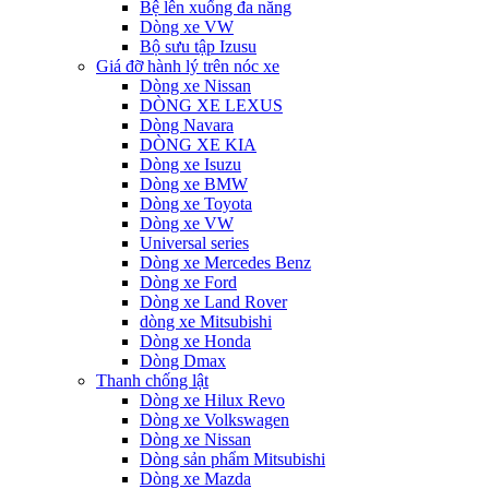
Bệ lên xuống đa năng
Dòng xe VW
Bộ sưu tập Izusu
Giá đỡ hành lý trên nóc xe
Dòng xe Nissan
DÒNG XE LEXUS
Dòng Navara
DÒNG XE KIA
Dòng xe Isuzu
Dòng xe BMW
Dòng xe Toyota
Dòng xe VW
Universal series
Dòng xe Mercedes Benz
Dòng xe Ford
Dòng xe Land Rover
dòng xe Mitsubishi
Dòng xe Honda
Dòng Dmax
Thanh chống lật
Dòng xe Hilux Revo
Dòng xe Volkswagen
Dòng xe Nissan
Dòng sản phẩm Mitsubishi
Dòng xe Mazda