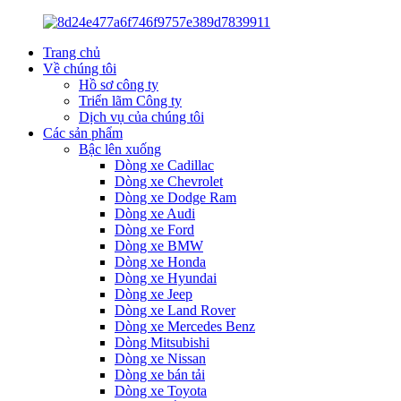
Trang chủ
Về chúng tôi
Hồ sơ công ty
Triển lãm Công ty
Dịch vụ của chúng tôi
Các sản phẩm
Bậc lên xuống
Dòng xe Cadillac
Dòng xe Chevrolet
Dòng xe Dodge Ram
Dòng xe Audi
Dòng xe Ford
Dòng xe BMW
Dòng xe Honda
Dòng xe Hyundai
Dòng xe Jeep
Dòng xe Land Rover
Dòng xe Mercedes Benz
Dòng Mitsubishi
Dòng xe Nissan
Dòng xe bán tải
Dòng xe Toyota