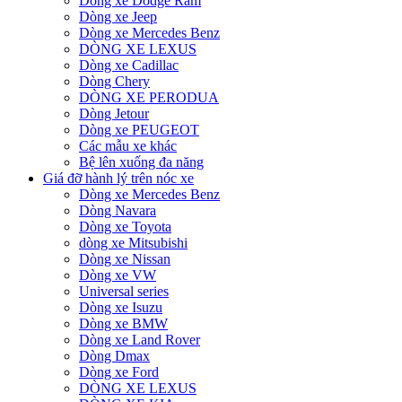
Dòng xe Dodge Ram
Dòng xe Jeep
Dòng xe Mercedes Benz
DÒNG XE LEXUS
Dòng xe Cadillac
Dòng Chery
DÒNG XE PERODUA
Dòng Jetour
Dòng xe PEUGEOT
Các mẫu xe khác
Bệ lên xuống đa năng
Giá đỡ hành lý trên nóc xe
Dòng xe Mercedes Benz
Dòng Navara
Dòng xe Toyota
dòng xe Mitsubishi
Dòng xe Nissan
Dòng xe VW
Universal series
Dòng xe Isuzu
Dòng xe BMW
Dòng xe Land Rover
Dòng Dmax
Dòng xe Ford
DÒNG XE LEXUS