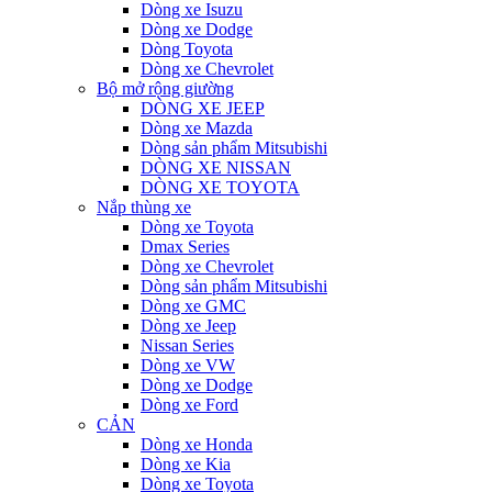
Dòng xe Isuzu
Dòng xe Dodge
Dòng Toyota
Dòng xe Chevrolet
Bộ mở rộng giường
DÒNG XE JEEP
Dòng xe Mazda
Dòng sản phẩm Mitsubishi
DÒNG XE NISSAN
DÒNG XE TOYOTA
Nắp thùng xe
Dòng xe Toyota
Dmax Series
Dòng xe Chevrolet
Dòng sản phẩm Mitsubishi
Dòng xe GMC
Dòng xe Jeep
Nissan Series
Dòng xe VW
Dòng xe Dodge
Dòng xe Ford
CẢN
Dòng xe Honda
Dòng xe Kia
Dòng xe Toyota