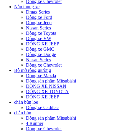
Dòng xe Chevrolet
Nắp thùng xe
Dmax Series
Dòng xe Ford
Dòng xe Jeep
Nissan Series
Dòng xe Toyota
Dòng xe VW
DÒNG XE JEEP
Dòng xe GMC
Dòng xe Dodge
Nissan Series
Dòng xe Chevrolet
Bộ mở rộng giường
Dòng xe Mazda
Dòng sản phẩm Mitsubishi
DÒNG XE NISSAN
DÒNG XE TOYOTA
DÒNG XE JEEP
chắn bùn loe
Dòng xe Cadillac
chắn bùn
Dòng sản phẩm Mitsubishi
4 Runner
Dòng xe Chevrolet