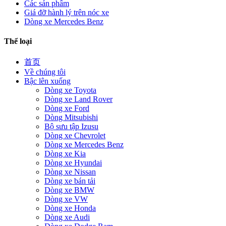
Các sản phẩm
Giá đỡ hành lý trên nóc xe
Dòng xe Mercedes Benz
Thể loại
首页
Về chúng tôi
Bậc lên xuống
Dòng xe Toyota
Dòng xe Land Rover
Dòng xe Ford
Dòng Mitsubishi
Bộ sưu tập Izusu
Dòng xe Chevrolet
Dòng xe Mercedes Benz
Dòng xe Kia
Dòng xe Hyundai
Dòng xe Nissan
Dòng xe bán tải
Dòng xe BMW
Dòng xe VW
Dòng xe Honda
Dòng xe Audi