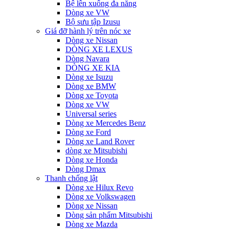
Bệ lên xuống đa năng
Dòng xe VW
Bộ sưu tập Izusu
Giá đỡ hành lý trên nóc xe
Dòng xe Nissan
DÒNG XE LEXUS
Dòng Navara
DÒNG XE KIA
Dòng xe Isuzu
Dòng xe BMW
Dòng xe Toyota
Dòng xe VW
Universal series
Dòng xe Mercedes Benz
Dòng xe Ford
Dòng xe Land Rover
dòng xe Mitsubishi
Dòng xe Honda
Dòng Dmax
Thanh chống lật
Dòng xe Hilux Revo
Dòng xe Volkswagen
Dòng xe Nissan
Dòng sản phẩm Mitsubishi
Dòng xe Mazda