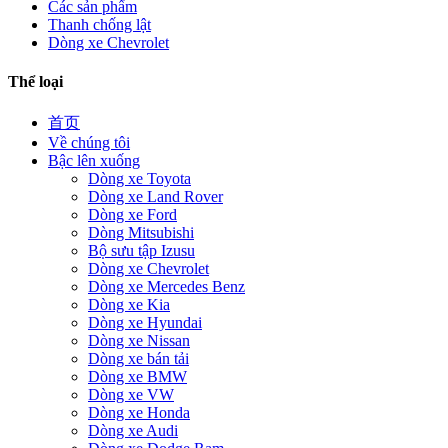
Các sản phẩm
Thanh chống lật
Dòng xe Chevrolet
Thể loại
首页
Về chúng tôi
Bậc lên xuống
Dòng xe Toyota
Dòng xe Land Rover
Dòng xe Ford
Dòng Mitsubishi
Bộ sưu tập Izusu
Dòng xe Chevrolet
Dòng xe Mercedes Benz
Dòng xe Kia
Dòng xe Hyundai
Dòng xe Nissan
Dòng xe bán tải
Dòng xe BMW
Dòng xe VW
Dòng xe Honda
Dòng xe Audi