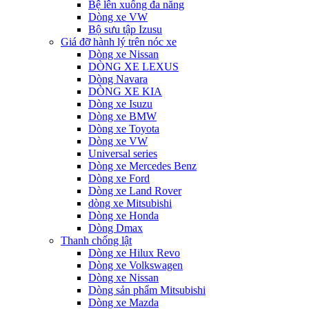
Bệ lên xuống đa năng
Dòng xe VW
Bộ sưu tập Izusu
Giá đỡ hành lý trên nóc xe
Dòng xe Nissan
DÒNG XE LEXUS
Dòng Navara
DÒNG XE KIA
Dòng xe Isuzu
Dòng xe BMW
Dòng xe Toyota
Dòng xe VW
Universal series
Dòng xe Mercedes Benz
Dòng xe Ford
Dòng xe Land Rover
dòng xe Mitsubishi
Dòng xe Honda
Dòng Dmax
Thanh chống lật
Dòng xe Hilux Revo
Dòng xe Volkswagen
Dòng xe Nissan
Dòng sản phẩm Mitsubishi
Dòng xe Mazda