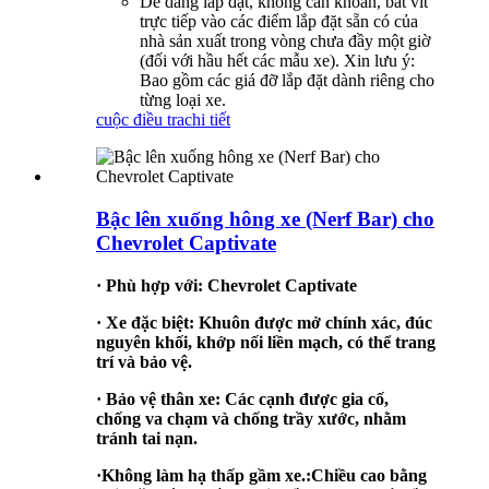
Dễ dàng lắp đặt, không cần khoan, bắt vít
trực tiếp vào các điểm lắp đặt sẵn có của
nhà sản xuất trong vòng chưa đầy một giờ
(đối với hầu hết các mẫu xe). Xin lưu ý:
Bao gồm các giá đỡ lắp đặt dành riêng cho
từng loại xe.
cuộc điều tra
chi tiết
Bậc lên xuống hông xe (Nerf Bar) cho
Chevrolet Captivate
·
Phù hợp với: Chevrolet Captivate
·
Xe đặc biệt
:
Khuôn được mở chính xác, đúc
nguyên khối, khớp nối liền mạch, có thể trang
trí và bảo vệ.
·
Bảo vệ thân xe
:
Các cạnh được gia cố,
chống va chạm và chống trầy xước, nhằm
tránh tai nạn.
·
Không làm hạ thấp gầm xe.
:
Chiều cao bằng