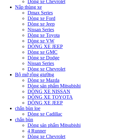
Dòng xe Chevrolet
Nắp thùng xe
Dmax Series
Dòng xe Ford
Dòng xe Jeep
Nissan Series
Dòng xe Toyota
Dòng xe VW
DÒNG XE JEEP
Dòng xe GMC
Dòng xe Dodge
Nissan Series
Dòng xe Chevrolet
Bộ mở rộng giường
Dòng xe Mazda
Dòng sản phẩm Mitsubishi
DÒNG XE NISSAN
DÒNG XE TOYOTA
DÒNG XE JEEP
chắn bùn loe
Dòng xe Cadillac
chắn bùn
Dòng sản phẩm Mitsubishi
4 Runner
Dòng xe Chevrolet