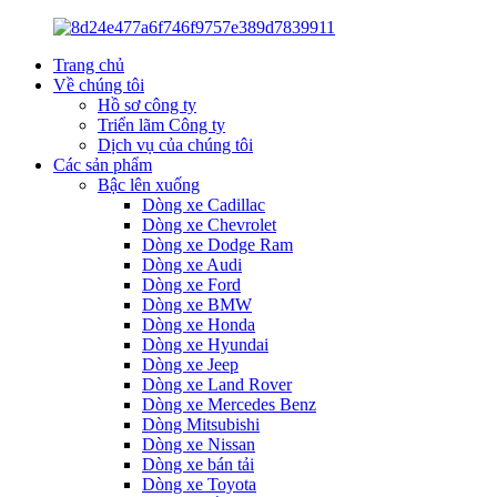
Trang chủ
Về chúng tôi
Hồ sơ công ty
Triển lãm Công ty
Dịch vụ của chúng tôi
Các sản phẩm
Bậc lên xuống
Dòng xe Cadillac
Dòng xe Chevrolet
Dòng xe Dodge Ram
Dòng xe Audi
Dòng xe Ford
Dòng xe BMW
Dòng xe Honda
Dòng xe Hyundai
Dòng xe Jeep
Dòng xe Land Rover
Dòng xe Mercedes Benz
Dòng Mitsubishi
Dòng xe Nissan
Dòng xe bán tải
Dòng xe Toyota