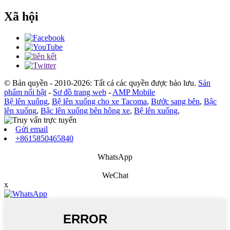
Xã hội
© Bản quyền - 2010-2026: Tất cả các quyền được bảo lưu.
Sản
phẩm nổi bật
-
Sơ đồ trang web
-
AMP Mobile
Bệ lên xuống
,
Bệ lên xuống cho xe Tacoma
,
Bước sang bên
,
Bậc
lên xuống
,
Bậc lên xuống bên hông xe
,
Bệ lên xuống
,
Gửi email
+8615850465840
WhatsApp
WeChat
x