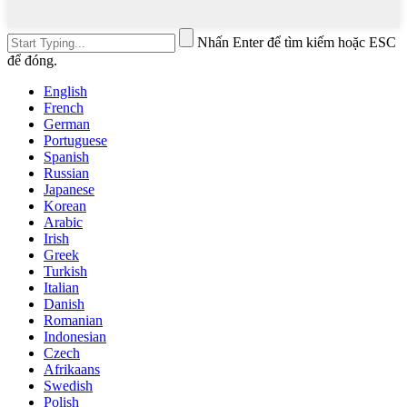
Nhấn Enter để tìm kiếm hoặc ESC
để đóng.
English
French
German
Portuguese
Spanish
Russian
Japanese
Korean
Arabic
Irish
Greek
Turkish
Italian
Danish
Romanian
Indonesian
Czech
Afrikaans
Swedish
Polish