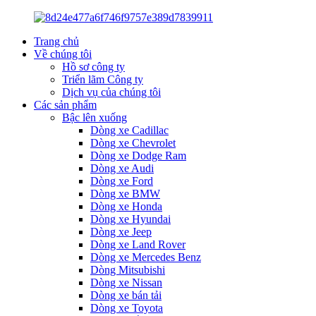
Trang chủ
Về chúng tôi
Hồ sơ công ty
Triển lãm Công ty
Dịch vụ của chúng tôi
Các sản phẩm
Bậc lên xuống
Dòng xe Cadillac
Dòng xe Chevrolet
Dòng xe Dodge Ram
Dòng xe Audi
Dòng xe Ford
Dòng xe BMW
Dòng xe Honda
Dòng xe Hyundai
Dòng xe Jeep
Dòng xe Land Rover
Dòng xe Mercedes Benz
Dòng Mitsubishi
Dòng xe Nissan
Dòng xe bán tải
Dòng xe Toyota