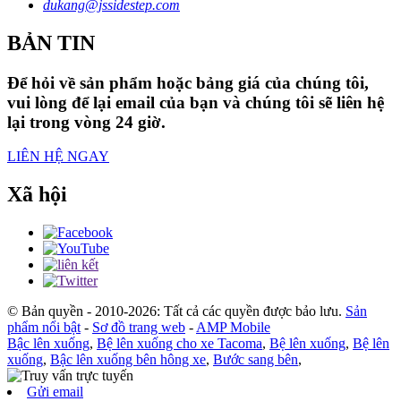
dukang@jssidestep.com
BẢN TIN
Để hỏi về sản phẩm hoặc bảng giá của chúng tôi,
vui lòng để lại email của bạn và chúng tôi sẽ liên hệ
lại trong vòng 24 giờ.
LIÊN HỆ NGAY
Xã hội
© Bản quyền - 2010-2026: Tất cả các quyền được bảo lưu.
Sản
phẩm nổi bật
-
Sơ đồ trang web
-
AMP Mobile
Bậc lên xuống
,
Bệ lên xuống cho xe Tacoma
,
Bệ lên xuống
,
Bệ lên
xuống
,
Bậc lên xuống bên hông xe
,
Bước sang bên
,
Gửi email