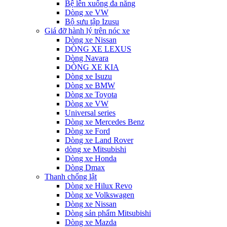
Bệ lên xuống đa năng
Dòng xe VW
Bộ sưu tập Izusu
Giá đỡ hành lý trên nóc xe
Dòng xe Nissan
DÒNG XE LEXUS
Dòng Navara
DÒNG XE KIA
Dòng xe Isuzu
Dòng xe BMW
Dòng xe Toyota
Dòng xe VW
Universal series
Dòng xe Mercedes Benz
Dòng xe Ford
Dòng xe Land Rover
dòng xe Mitsubishi
Dòng xe Honda
Dòng Dmax
Thanh chống lật
Dòng xe Hilux Revo
Dòng xe Volkswagen
Dòng xe Nissan
Dòng sản phẩm Mitsubishi
Dòng xe Mazda