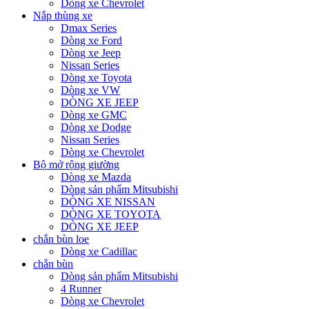
Dòng xe Chevrolet
Nắp thùng xe
Dmax Series
Dòng xe Ford
Dòng xe Jeep
Nissan Series
Dòng xe Toyota
Dòng xe VW
DÒNG XE JEEP
Dòng xe GMC
Dòng xe Dodge
Nissan Series
Dòng xe Chevrolet
Bộ mở rộng giường
Dòng xe Mazda
Dòng sản phẩm Mitsubishi
DÒNG XE NISSAN
DÒNG XE TOYOTA
DÒNG XE JEEP
chắn bùn loe
Dòng xe Cadillac
chắn bùn
Dòng sản phẩm Mitsubishi
4 Runner
Dòng xe Chevrolet