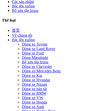
Các sản phẩm
Bậc lên xuống
Bộ sưu tập Izusu
Thể loại
首页
Về chúng tôi
Bậc lên xuống
Dòng xe Toyota
Dòng xe Land Rover
Dòng xe Ford
Dòng Mitsubishi
Bộ sưu tập Izusu
Dòng xe Chevrolet
Dòng xe Mercedes Benz
Dòng xe Kia
Dòng xe Hyundai
Dòng xe Nissan
Dòng xe bán tải
Dòng xe BMW
Dòng xe VW
Dòng xe Honda
Dòng xe Audi