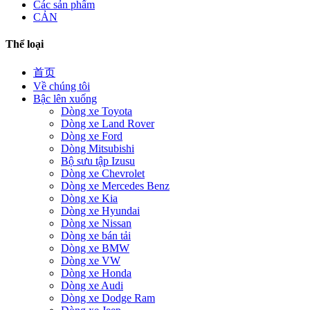
Các sản phẩm
CẢN
Thể loại
首页
Về chúng tôi
Bậc lên xuống
Dòng xe Toyota
Dòng xe Land Rover
Dòng xe Ford
Dòng Mitsubishi
Bộ sưu tập Izusu
Dòng xe Chevrolet
Dòng xe Mercedes Benz
Dòng xe Kia
Dòng xe Hyundai
Dòng xe Nissan
Dòng xe bán tải
Dòng xe BMW
Dòng xe VW
Dòng xe Honda
Dòng xe Audi
Dòng xe Dodge Ram