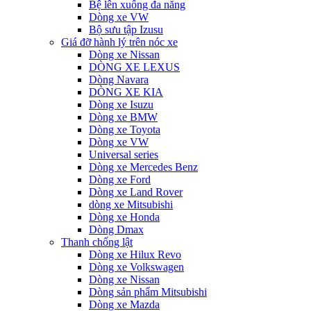
Bệ lên xuống đa năng
Dòng xe VW
Bộ sưu tập Izusu
Giá đỡ hành lý trên nóc xe
Dòng xe Nissan
DÒNG XE LEXUS
Dòng Navara
DÒNG XE KIA
Dòng xe Isuzu
Dòng xe BMW
Dòng xe Toyota
Dòng xe VW
Universal series
Dòng xe Mercedes Benz
Dòng xe Ford
Dòng xe Land Rover
dòng xe Mitsubishi
Dòng xe Honda
Dòng Dmax
Thanh chống lật
Dòng xe Hilux Revo
Dòng xe Volkswagen
Dòng xe Nissan
Dòng sản phẩm Mitsubishi
Dòng xe Mazda