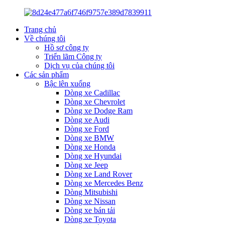
Trang chủ
Về chúng tôi
Hồ sơ công ty
Triển lãm Công ty
Dịch vụ của chúng tôi
Các sản phẩm
Bậc lên xuống
Dòng xe Cadillac
Dòng xe Chevrolet
Dòng xe Dodge Ram
Dòng xe Audi
Dòng xe Ford
Dòng xe BMW
Dòng xe Honda
Dòng xe Hyundai
Dòng xe Jeep
Dòng xe Land Rover
Dòng xe Mercedes Benz
Dòng Mitsubishi
Dòng xe Nissan
Dòng xe bán tải
Dòng xe Toyota