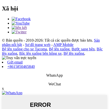
Xã hội
© Bản quyền - 2010-2026: Tất cả các quyền được bảo lưu.
Sản
phẩm nổi bật
-
Sơ đồ trang web
-
AMP Mobile
Bệ lên xuống cho xe Tacoma
,
Bệ lên xuống
,
Bước sang bên
,
Bậc
lên xuống
,
Bậc lên xuống bên hông xe
,
Bệ lên xuống
,
Gửi email
+8615850465840
WhatsApp
WeChat
x