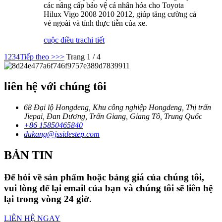
các nâng cấp bảo vệ cá nhân hóa cho Toyota
Hilux Vigo 2008 2010 2012, giúp tăng cường cả
vẻ ngoài và tính thực tiễn của xe.
cuộc điều tra
chi tiết
1
2
3
4
Tiếp theo >
>>
Trang 1 / 4
liên hệ với chúng tôi
68 Đại lộ Hongdeng, Khu công nghiệp Hongdeng, Thị trấn
Jiepai, Đan Dương, Trấn Giang, Giang Tô, Trung Quốc
+86 15850465840
dukang@jssidestep.com
BẢN TIN
Để hỏi về sản phẩm hoặc bảng giá của chúng tôi,
vui lòng để lại email của bạn và chúng tôi sẽ liên hệ
lại trong vòng 24 giờ.
LIÊN HỆ NGAY