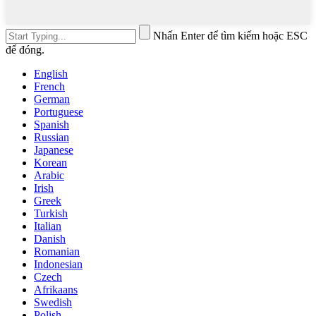
Nhấn Enter để tìm kiếm hoặc ESC
để đóng.
English
French
German
Portuguese
Spanish
Russian
Japanese
Korean
Arabic
Irish
Greek
Turkish
Italian
Danish
Romanian
Indonesian
Czech
Afrikaans
Swedish
Polish