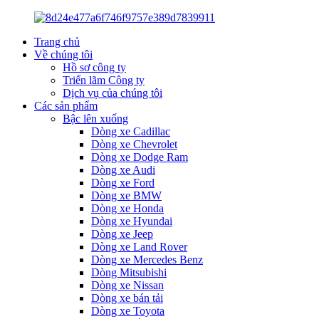
Trang chủ
Về chúng tôi
Hồ sơ công ty
Triển lãm Công ty
Dịch vụ của chúng tôi
Các sản phẩm
Bậc lên xuống
Dòng xe Cadillac
Dòng xe Chevrolet
Dòng xe Dodge Ram
Dòng xe Audi
Dòng xe Ford
Dòng xe BMW
Dòng xe Honda
Dòng xe Hyundai
Dòng xe Jeep
Dòng xe Land Rover
Dòng xe Mercedes Benz
Dòng Mitsubishi
Dòng xe Nissan
Dòng xe bán tải
Dòng xe Toyota