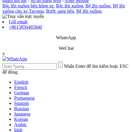
phẩm nổi bật
-
Sơ đồ trang web
-
AMP Mobile
Bậc lên xuống bên hông xe
,
Bậc lên xuống
,
Bệ lên xuống
,
Bệ lên
xuống cho xe Tacoma
,
Bước sang bên
,
Bệ lên xuống
,
Gửi email
+8615850465840
WhatsApp
WeChat
x
Nhấn Enter để tìm kiếm hoặc ESC
để đóng.
English
French
German
Portuguese
Spanish
Russian
Japanese
Korean
Arabic
Irish