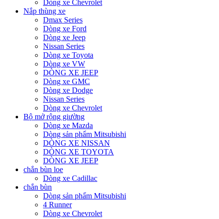
Dòng xe Chevrolet
Nắp thùng xe
Dmax Series
Dòng xe Ford
Dòng xe Jeep
Nissan Series
Dòng xe Toyota
Dòng xe VW
DÒNG XE JEEP
Dòng xe GMC
Dòng xe Dodge
Nissan Series
Dòng xe Chevrolet
Bộ mở rộng giường
Dòng xe Mazda
Dòng sản phẩm Mitsubishi
DÒNG XE NISSAN
DÒNG XE TOYOTA
DÒNG XE JEEP
chắn bùn loe
Dòng xe Cadillac
chắn bùn
Dòng sản phẩm Mitsubishi
4 Runner
Dòng xe Chevrolet