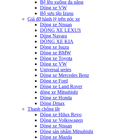
Bệ lên xuống đa năng
Dòng xe VW
Bộ sưu tập Izusu
Giá đỡ hành lý trên nóc xe
Dòng xe Nissan
DÒNG XE LEXUS
Dòng Navara
DÒNG XE KIA
Dòng xe Isuzu
Dòng xe BMW
Dòng xe Toyota
Dòng xe VW
Universal series
Dòng xe Mercedes Benz
Dòng xe Ford
Dòng xe Land Rover
dòng xe Mitsubishi
Dòng xe Honda
Dòng Dmax
Thanh chống lật
Dòng xe Hilux Revo
Dòng xe Volkswagen
Dòng xe Nissan
Dòng sản phẩm Mitsubishi
Dòng xe Mazda