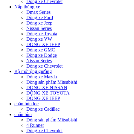
Dòng xe Chevrolet
Nắp thùng xe
Dmax Series
Dòng xe Ford
Dòng xe Jeep
Nissan Series
Dòng xe Toyota
Dòng xe VW
DÒNG XE JEEP
Dòng xe GMC
Dòng xe Dodge
Nissan Series
Dòng xe Chevrolet
Bộ mở rộng giường
Dòng xe Mazda
Dòng sản phẩm Mitsubishi
DÒNG XE NISSAN
DÒNG XE TOYOTA
DÒNG XE JEEP
chắn bùn loe
Dòng xe Cadillac
chắn bùn
Dòng sản phẩm Mitsubishi
4 Runner
Dòng xe Chevrolet