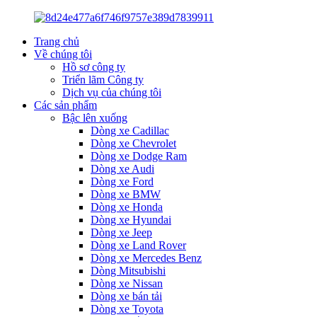
Trang chủ
Về chúng tôi
Hồ sơ công ty
Triển lãm Công ty
Dịch vụ của chúng tôi
Các sản phẩm
Bậc lên xuống
Dòng xe Cadillac
Dòng xe Chevrolet
Dòng xe Dodge Ram
Dòng xe Audi
Dòng xe Ford
Dòng xe BMW
Dòng xe Honda
Dòng xe Hyundai
Dòng xe Jeep
Dòng xe Land Rover
Dòng xe Mercedes Benz
Dòng Mitsubishi
Dòng xe Nissan
Dòng xe bán tải
Dòng xe Toyota