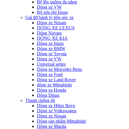
Bệ lên xuống đa năng
Dòng xe VW
Bộ sưu tập Izusu
Giá đỡ hành lý trên nóc xe
Dòng xe Nissan
DÒNG XE LEXUS
Dòng Navara
DÒNG XE KIA
Dòng xe Isuzu
Dòng xe BMW
Dòng xe Toyota
Dòng xe VW
Universal series
Dòng xe Mercedes Benz
Dòng xe Ford
Dòng xe Land Rover
dòng xe Mitsubishi
Dòng xe Honda
Dòng Dmax
Thanh chống lật
Dòng xe Hilux Revo
Dòng xe Volkswagen
Dòng xe Nissan
Dòng sản phẩm Mitsubishi
Dòng xe Mazda