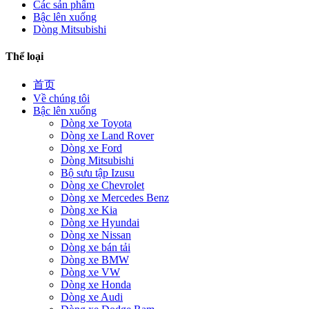
Các sản phẩm
Bậc lên xuống
Dòng Mitsubishi
Thể loại
首页
Về chúng tôi
Bậc lên xuống
Dòng xe Toyota
Dòng xe Land Rover
Dòng xe Ford
Dòng Mitsubishi
Bộ sưu tập Izusu
Dòng xe Chevrolet
Dòng xe Mercedes Benz
Dòng xe Kia
Dòng xe Hyundai
Dòng xe Nissan
Dòng xe bán tải
Dòng xe BMW
Dòng xe VW
Dòng xe Honda
Dòng xe Audi