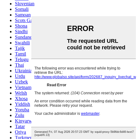
Slovenian
Somali
Samoan
Scots Gaelic
Shona
Sindhi
Sundanese
Swahili
Tajik
Tamil
Telugu
Thai
Ukrainian
Urdu
Uzbek
Vietnamese
Welsh
Xhosa
Yiddish
Yoruba
Zulu
Kinyarwanda
Tatar
Oriya
Turkmen