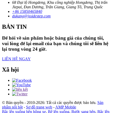
68 Đại lộ Hongdeng, Khu công nghiệp Hongdeng, Thị trấn
Jiepai, Đan Dương, Trấn Giang, Giang Tô, Trung Quốc
+86 15850465840
dukang@jssidestep.com
BẢN TIN
Để hỏi về sản phẩm hoặc bảng giá của chúng tôi,
vui lòng để lại email của bạn và chúng tôi sẽ liên hệ
lại trong vòng 24 giờ.
LIÊN HỆ NGAY
Xã hội
© Bản quyền - 2010-2026: Tất cả các quyền được bảo lưu.
Sản
phẩm nổi bật
-
Sơ đồ trang web
-
AMP Mobile
Bậc lên xuống bên hông xe
,
Bệ lên xuống
,
Bước sang bên
,
Bậc lên