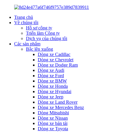
Trang chủ
Về chúng tôi
Hồ sơ công ty
Triển lãm Công ty
Dịch vụ của chúng tôi
Các sản phẩm
Bậc lên xuống
Dòng xe Cadillac
Dòng xe Chevrolet
Dòng xe Dodge Ram
Dòng xe Audi
Dòng xe Ford
Dòng xe BMW
Dòng xe Honda
Dòng xe Hyundai
Dòng xe Jeep
Dòng xe Land Rover
Dòng xe Mercedes Benz
Dòng Mitsubishi
Dòng xe Nissan
Dòng xe bán tải
Dòng xe Toyota