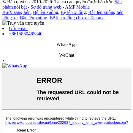
© Bản quyền - 2010-2026: Tất cả các quyền được bảo lưu.
Sản
phẩm nổi bật
-
Sơ đồ trang web
-
AMP Mobile
Bước sang bên
,
Bệ lên xuống
,
Bệ lên xuống
,
Bậc lên xuống bên
hông xe
,
Bậc lên xuống
,
Bệ lên xuống cho xe Tacoma
,
Gửi email
+8615850465840
WhatsApp
WeChat
x