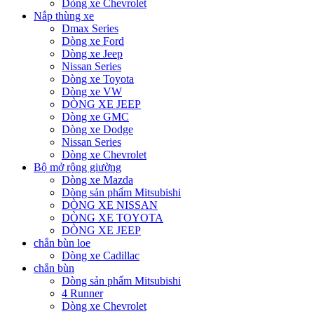
Dòng xe Chevrolet
Nắp thùng xe
Dmax Series
Dòng xe Ford
Dòng xe Jeep
Nissan Series
Dòng xe Toyota
Dòng xe VW
DÒNG XE JEEP
Dòng xe GMC
Dòng xe Dodge
Nissan Series
Dòng xe Chevrolet
Bộ mở rộng giường
Dòng xe Mazda
Dòng sản phẩm Mitsubishi
DÒNG XE NISSAN
DÒNG XE TOYOTA
DÒNG XE JEEP
chắn bùn loe
Dòng xe Cadillac
chắn bùn
Dòng sản phẩm Mitsubishi
4 Runner
Dòng xe Chevrolet