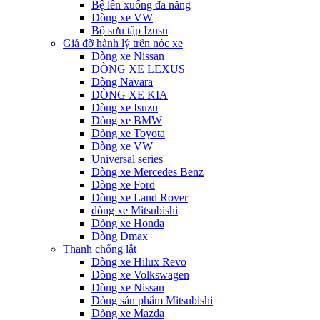
Bệ lên xuống đa năng
Dòng xe VW
Bộ sưu tập Izusu
Giá đỡ hành lý trên nóc xe
Dòng xe Nissan
DÒNG XE LEXUS
Dòng Navara
DÒNG XE KIA
Dòng xe Isuzu
Dòng xe BMW
Dòng xe Toyota
Dòng xe VW
Universal series
Dòng xe Mercedes Benz
Dòng xe Ford
Dòng xe Land Rover
dòng xe Mitsubishi
Dòng xe Honda
Dòng Dmax
Thanh chống lật
Dòng xe Hilux Revo
Dòng xe Volkswagen
Dòng xe Nissan
Dòng sản phẩm Mitsubishi
Dòng xe Mazda