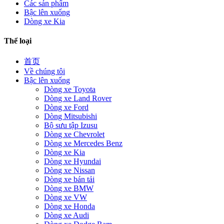
Các sản phẩm
Bậc lên xuống
Dòng xe Kia
Thể loại
首页
Về chúng tôi
Bậc lên xuống
Dòng xe Toyota
Dòng xe Land Rover
Dòng xe Ford
Dòng Mitsubishi
Bộ sưu tập Izusu
Dòng xe Chevrolet
Dòng xe Mercedes Benz
Dòng xe Kia
Dòng xe Hyundai
Dòng xe Nissan
Dòng xe bán tải
Dòng xe BMW
Dòng xe VW
Dòng xe Honda
Dòng xe Audi