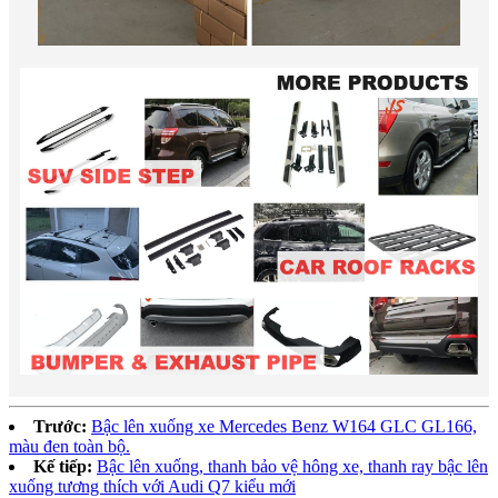
Trước:
Bậc lên xuống xe Mercedes Benz W164 GLC GL166,
màu đen toàn bộ.
Kế tiếp:
Bậc lên xuống, thanh bảo vệ hông xe, thanh ray bậc lên
xuống tương thích với Audi Q7 kiểu mới