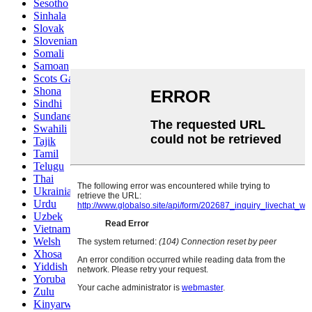
Sesotho
Sinhala
Slovak
Slovenian
Somali
Samoan
Scots Gaelic
Shona
Sindhi
Sundanese
Swahili
Tajik
Tamil
Telugu
Thai
Ukrainian
Urdu
Uzbek
Vietnamese
Welsh
Xhosa
Yiddish
Yoruba
Zulu
Kinyarwanda