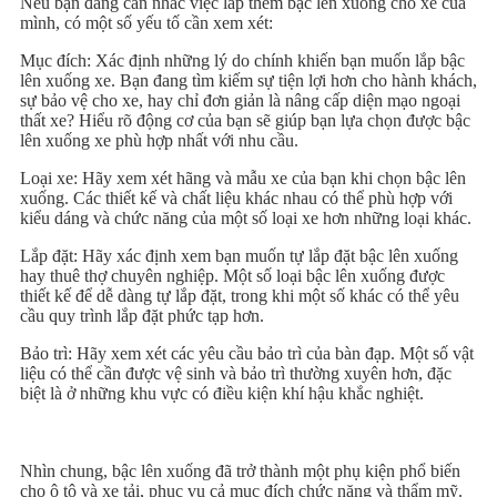
Nếu bạn đang cân nhắc việc lắp thêm bậc lên xuống cho xe của
mình, có một số yếu tố cần xem xét:
Mục đích: Xác định những lý do chính khiến bạn muốn lắp bậc
lên xuống xe. Bạn đang tìm kiếm sự tiện lợi hơn cho hành khách,
sự bảo vệ cho xe, hay chỉ đơn giản là nâng cấp diện mạo ngoại
thất xe? Hiểu rõ động cơ của bạn sẽ giúp bạn lựa chọn được bậc
lên xuống xe phù hợp nhất với nhu cầu.
Loại xe: Hãy xem xét hãng và mẫu xe của bạn khi chọn bậc lên
xuống. Các thiết kế và chất liệu khác nhau có thể phù hợp với
kiểu dáng và chức năng của một số loại xe hơn những loại khác.
Lắp đặt: Hãy xác định xem bạn muốn tự lắp đặt bậc lên xuống
hay thuê thợ chuyên nghiệp. Một số loại bậc lên xuống được
thiết kế để dễ dàng tự lắp đặt, trong khi một số khác có thể yêu
cầu quy trình lắp đặt phức tạp hơn.
Bảo trì: Hãy xem xét các yêu cầu bảo trì của bàn đạp. Một số vật
liệu có thể cần được vệ sinh và bảo trì thường xuyên hơn, đặc
biệt là ở những khu vực có điều kiện khí hậu khắc nghiệt.
Nhìn chung, bậc lên xuống đã trở thành một phụ kiện phổ biến
cho ô tô và xe tải, phục vụ cả mục đích chức năng và thẩm mỹ.