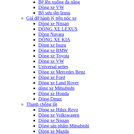
Bệ lên xuống đa năng
Dòng xe VW
Bộ sưu tập Izusu
Giá đỡ hành lý trên nóc xe
Dòng xe Nissan
DÒNG XE LEXUS
Dòng Navara
DÒNG XE KIA
Dòng xe Isuzu
Dòng xe BMW
Dòng xe Toyota
Dòng xe VW
Universal series
Dòng xe Mercedes Benz
Dòng xe Ford
Dòng xe Land Rover
dòng xe Mitsubishi
Dòng xe Honda
Dòng Dmax
Thanh chống lật
Dòng xe Hilux Revo
Dòng xe Volkswagen
Dòng xe Nissan
Dòng sản phẩm Mitsubishi
Dòng xe Mazda