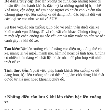
Dễ dàng truy cập:
Bậc lên xuống xe cung cấp những bước đi
thuận tiện cho hành khách, đặc biệt là những người bị hạn chế
khả năng vận động, trẻ em hoặc người có chiều cao khiêm tốn.
Chúng giúp việc lên xuống xe dễ dàng hơn, đặc biệt là đối với
các loại xe cao như xe tải và SUV.
Sự bảo vệ:
Bậc lên xuống giúp bảo vệ phần thân dưới của xe
khỏi mảnh vụn đường, đá và các vật cản khác. Chúng cũng tạo
ra một lớp chắn chống lại các vết lõm và trầy xước do cửa xe bên
cạnh gây ra khi đỗ xe.
Tạo kiểu:
Bậc lên xuống có thể nâng cao diện mạo tổng thể của
xe, mang lại vẻ ngoài mạnh mẽ, hầm hố hoặc cá tính hơn. Chúng
có nhiều kiểu dáng và chất liệu khác nhau để phù hợp với nhiều
thiết kế xe.
Tính thực tiễn:
Ngoài việc giúp hành khách lên xuống xe dễ
dàng hơn, bậc lên xuống còn có thể dùng làm chỗ đứng khi chất
dỡ đồ từ giá nóc hoặc khoang chứa đồ.
• Những điều cần lưu ý khi lắp thêm bậc lên xuống
xe