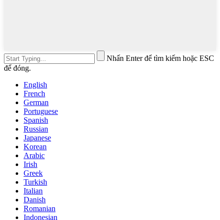
Nhấn Enter để tìm kiếm hoặc ESC
để đóng.
English
French
German
Portuguese
Spanish
Russian
Japanese
Korean
Arabic
Irish
Greek
Turkish
Italian
Danish
Romanian
Indonesian