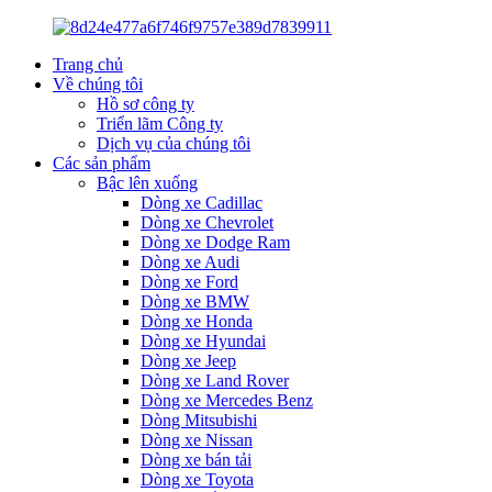
Trang chủ
Về chúng tôi
Hồ sơ công ty
Triển lãm Công ty
Dịch vụ của chúng tôi
Các sản phẩm
Bậc lên xuống
Dòng xe Cadillac
Dòng xe Chevrolet
Dòng xe Dodge Ram
Dòng xe Audi
Dòng xe Ford
Dòng xe BMW
Dòng xe Honda
Dòng xe Hyundai
Dòng xe Jeep
Dòng xe Land Rover
Dòng xe Mercedes Benz
Dòng Mitsubishi
Dòng xe Nissan
Dòng xe bán tải
Dòng xe Toyota