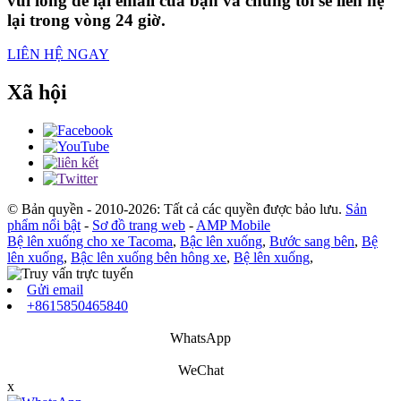
vui lòng để lại email của bạn và chúng tôi sẽ liên hệ
lại trong vòng 24 giờ.
LIÊN HỆ NGAY
Xã hội
© Bản quyền - 2010-2026: Tất cả các quyền được bảo lưu.
Sản
phẩm nổi bật
-
Sơ đồ trang web
-
AMP Mobile
Bệ lên xuống cho xe Tacoma
,
Bậc lên xuống
,
Bước sang bên
,
Bệ
lên xuống
,
Bậc lên xuống bên hông xe
,
Bệ lên xuống
,
Gửi email
+8615850465840
WhatsApp
WeChat
x