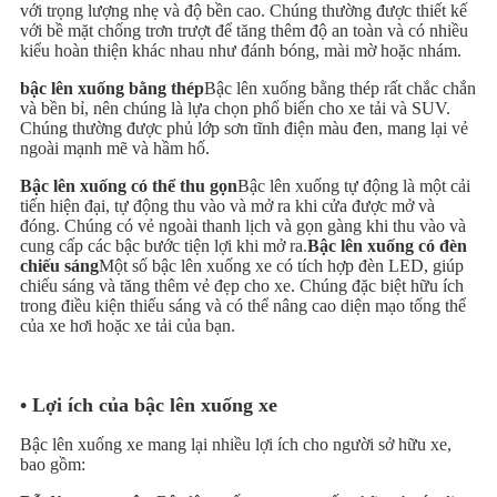
với trọng lượng nhẹ và độ bền cao. Chúng thường được thiết kế
với bề mặt chống trơn trượt để tăng thêm độ an toàn và có nhiều
kiểu hoàn thiện khác nhau như đánh bóng, mài mờ hoặc nhám.
bậc lên xuống bằng thép
Bậc lên xuống bằng thép rất chắc chắn
và bền bỉ, nên chúng là lựa chọn phổ biến cho xe tải và SUV.
Chúng thường được phủ lớp sơn tĩnh điện màu đen, mang lại vẻ
ngoài mạnh mẽ và hầm hố.
Bậc lên xuống có thể thu gọn
Bậc lên xuống tự động là một cải
tiến hiện đại, tự động thu vào và mở ra khi cửa được mở và
đóng. Chúng có vẻ ngoài thanh lịch và gọn gàng khi thu vào và
cung cấp các bậc bước tiện lợi khi mở ra.
Bậc lên xuống có đèn
chiếu sáng
Một số bậc lên xuống xe có tích hợp đèn LED, giúp
chiếu sáng và tăng thêm vẻ đẹp cho xe. Chúng đặc biệt hữu ích
trong điều kiện thiếu sáng và có thể nâng cao diện mạo tổng thể
của xe hơi hoặc xe tải của bạn.
• Lợi ích của bậc lên xuống xe
Bậc lên xuống xe mang lại nhiều lợi ích cho người sở hữu xe,
bao gồm: