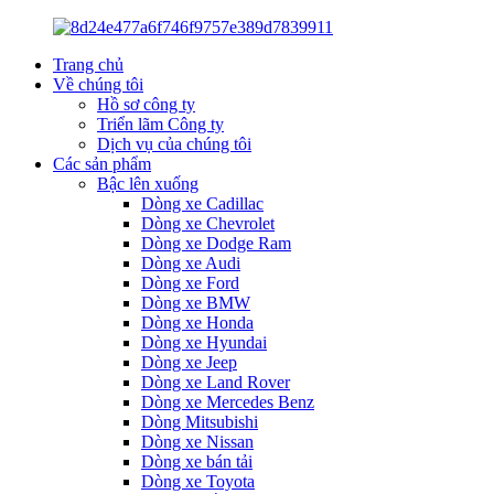
Trang chủ
Về chúng tôi
Hồ sơ công ty
Triển lãm Công ty
Dịch vụ của chúng tôi
Các sản phẩm
Bậc lên xuống
Dòng xe Cadillac
Dòng xe Chevrolet
Dòng xe Dodge Ram
Dòng xe Audi
Dòng xe Ford
Dòng xe BMW
Dòng xe Honda
Dòng xe Hyundai
Dòng xe Jeep
Dòng xe Land Rover
Dòng xe Mercedes Benz
Dòng Mitsubishi
Dòng xe Nissan
Dòng xe bán tải
Dòng xe Toyota