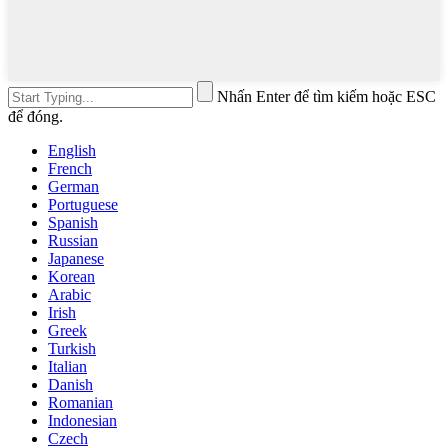
Nhấn Enter để tìm kiếm hoặc ESC
để đóng.
English
French
German
Portuguese
Spanish
Russian
Japanese
Korean
Arabic
Irish
Greek
Turkish
Italian
Danish
Romanian
Indonesian
Czech