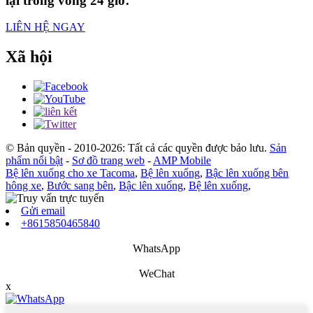
lại trong vòng 24 giờ.
LIÊN HỆ NGAY
Xã hội
© Bản quyền - 2010-2026: Tất cả các quyền được bảo lưu.
Sản
phẩm nổi bật
-
Sơ đồ trang web
-
AMP Mobile
Bệ lên xuống cho xe Tacoma
,
Bệ lên xuống
,
Bậc lên xuống bên
hông xe
,
Bước sang bên
,
Bậc lên xuống
,
Bệ lên xuống
,
Gửi email
+8615850465840
WhatsApp
WeChat
x