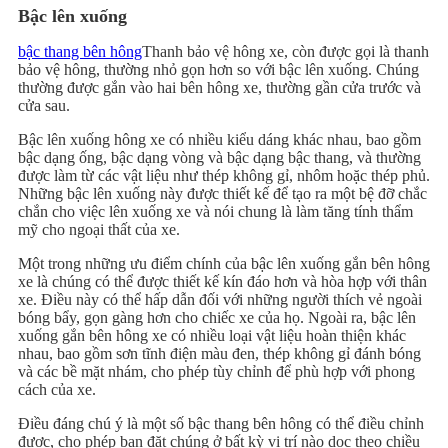
Bậc lên xuống
bậc thang bên hông
Thanh bảo vệ hông xe, còn được gọi là thanh
bảo vệ hông, thường nhỏ gọn hơn so với bậc lên xuống. Chúng
thường được gắn vào hai bên hông xe, thường gần cửa trước và
cửa sau.
Bậc lên xuống hông xe có nhiều kiểu dáng khác nhau, bao gồm
bậc dạng ống, bậc dạng vòng và bậc dạng bậc thang, và thường
được làm từ các vật liệu như thép không gỉ, nhôm hoặc thép phủ.
Những bậc lên xuống này được thiết kế để tạo ra một bệ đỡ chắc
chắn cho việc lên xuống xe và nói chung là làm tăng tính thẩm
mỹ cho ngoại thất của xe.
Một trong những ưu điểm chính của bậc lên xuống gắn bên hông
xe là chúng có thể được thiết kế kín đáo hơn và hòa hợp với thân
xe. Điều này có thể hấp dẫn đối với những người thích vẻ ngoài
bóng bẩy, gọn gàng hơn cho chiếc xe của họ. Ngoài ra, bậc lên
xuống gắn bên hông xe có nhiều loại vật liệu hoàn thiện khác
nhau, bao gồm sơn tĩnh điện màu đen, thép không gỉ đánh bóng
và các bề mặt nhám, cho phép tùy chỉnh để phù hợp với phong
cách của xe.
Điều đáng chú ý là một số bậc thang bên hông có thể điều chỉnh
được, cho phép bạn đặt chúng ở bất kỳ vị trí nào dọc theo chiều