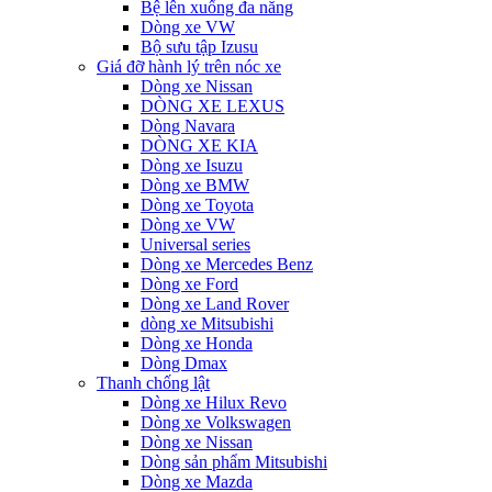
Bệ lên xuống đa năng
Dòng xe VW
Bộ sưu tập Izusu
Giá đỡ hành lý trên nóc xe
Dòng xe Nissan
DÒNG XE LEXUS
Dòng Navara
DÒNG XE KIA
Dòng xe Isuzu
Dòng xe BMW
Dòng xe Toyota
Dòng xe VW
Universal series
Dòng xe Mercedes Benz
Dòng xe Ford
Dòng xe Land Rover
dòng xe Mitsubishi
Dòng xe Honda
Dòng Dmax
Thanh chống lật
Dòng xe Hilux Revo
Dòng xe Volkswagen
Dòng xe Nissan
Dòng sản phẩm Mitsubishi
Dòng xe Mazda